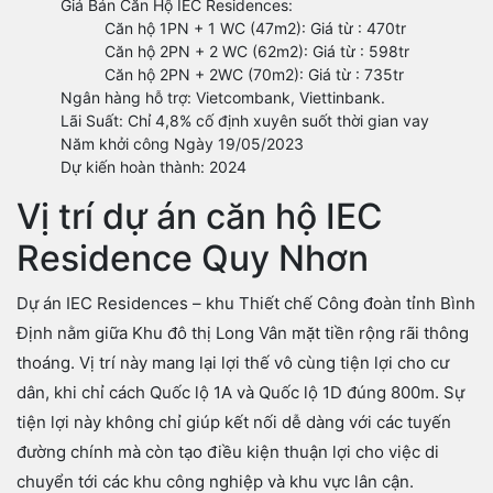
Giá Bán Căn Hộ IEC Residences:
Căn hộ 1PN + 1 WC (47m2): Giá từ : 470tr
Căn hộ 2PN + 2 WC (62m2): Giá từ : 598tr
Căn hộ 2PN + 2WC (70m2): Giá từ : 735tr
Ngân hàng hỗ trợ: Vietcombank, Viettinbank.
Lãi Suất: Chỉ 4,8% cố định xuyên suốt thời gian vay
Năm khởi công Ngày 19/05/2023
Dự kiến hoàn thành: 2024
Vị trí dự án căn hộ IEC
Residence Quy Nhơn
Dự án IEC Residences – khu Thiết chế Công đoàn tỉnh Bình
Định nằm giữa Khu đô thị Long Vân mặt tiền rộng rãi thông
thoáng. Vị trí này mang lại lợi thế vô cùng tiện lợi cho cư
dân, khi chỉ cách Quốc lộ 1A và Quốc lộ 1D đúng 800m. Sự
tiện lợi này không chỉ giúp kết nối dễ dàng với các tuyến
đường chính mà còn tạo điều kiện thuận lợi cho việc di
chuyển tới các khu công nghiệp và khu vực lân cận.