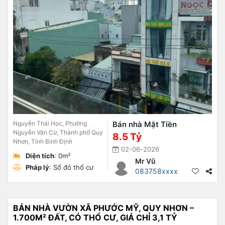
Nguyễn Thái Học, Phường
Bán nhà Mặt Tiền
Nguyễn Văn Cừ, Thành phố Quy
8.5 Tỷ
Nhơn, Tỉnh Bình Định
02-06-2026
Diện tích
: 0m²
Mr Vũ
Pháp lý
: Sổ đỏ thổ cư
083758xxxx
BÁN NHÀ VƯỜN XÃ PHƯỚC MỸ, QUY NHƠN –
1.700M² ĐẤT, CÓ THỔ CƯ, GIÁ CHỈ 3,1 TỶ