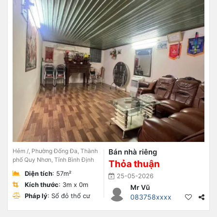
Hẻm /, Phường Đống Đa, Thành
Bán nhà riêng
phố Quy Nhơn, Tỉnh Bình Định
Thỏa thuận
Diện tích
: 57m²
25-05-2026
Kích thước
: 3m x 0m
Mr Vũ
Pháp lý
: Sổ đỏ thổ cư
083758xxxx