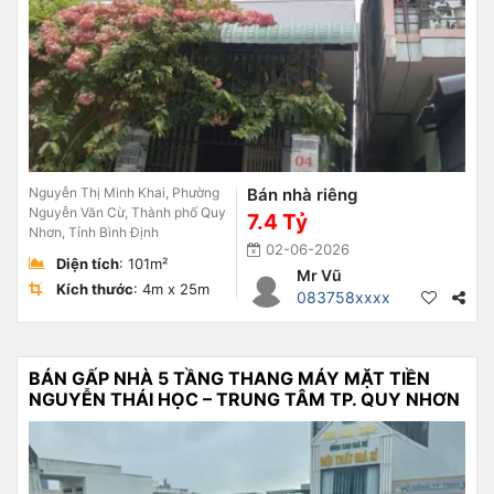
Nguyễn Thị Minh Khai, Phường
Bán nhà riêng
Nguyễn Văn Cừ, Thành phố Quy
7.4 Tỷ
Nhơn, Tỉnh Bình Định
02-06-2026
Diện tích
: 101m²
Mr Vũ
Kích thước
: 4m x 25m
083758xxxx
BÁN GẤP NHÀ 5 TẦNG THANG MÁY MẶT TIỀN
NGUYỄN THÁI HỌC – TRUNG TÂM TP. QUY NHƠN