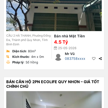
CẦU 2 HÀ THANH, Phường Đống
Bán nhà Mặt Tiền
Đa, Thành phố Quy Nhơn, Tỉnh
4.5 Tỷ
Bình Định
25-05-2026
Diện tích
: 80m²
Mr Vũ
Kích thước
: 4m x 0m
083758xxxx
Pháp lý
: Sổ hồng
BÁN CĂN HỘ 2PN ECOLIFE QUY NHƠN – GIÁ TỐT
CHÍNH CHỦ