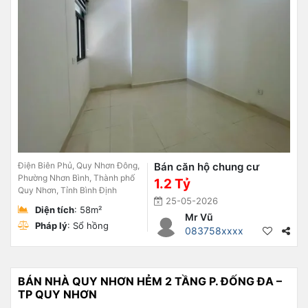
Điện Biên Phủ, Quy Nhơn Đông,
Bán căn hộ chung cư
Phường Nhơn Bình, Thành phố
1.2 Tỷ
Quy Nhơn, Tỉnh Bình Định
25-05-2026
Diện tích
: 58m²
Mr Vũ
Pháp lý
: Sổ hồng
083758xxxx
BÁN NHÀ QUY NHƠN HẺM 2 TẦNG P. ĐỐNG ĐA –
TP QUY NHƠN