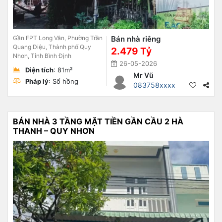
Gần FPT Long Vân, Phường Trần
Bán nhà riêng
Quang Diệu, Thành phố Quy
2.479 Tỷ
Nhơn, Tỉnh Bình Định
26-05-2026
Diện tích
: 81m²
Mr Vũ
Pháp lý
: Sổ hồng
083758xxxx
BÁN NHÀ 3 TẦNG MẶT TIỀN GẦN CẦU 2 HÀ
THANH – QUY NHƠN