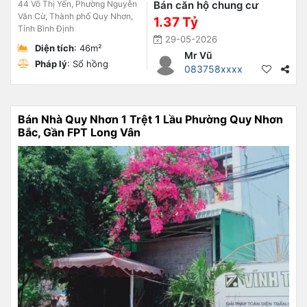
44 Võ Thị Yến, Phường Nguyễn
Bán căn hộ chung cư
Văn Cừ, Thành phố Quy Nhơn,
1.37 Tỷ
Tỉnh Bình Định
29-05-2026
Diện tích
: 46m²
Mr Vũ
Pháp lý
: Sổ hồng
083758xxxx
Bán Nhà Quy Nhơn 1 Trệt 1 Lầu Phường Quy Nhơn
Bắc, Gần FPT Long Vân