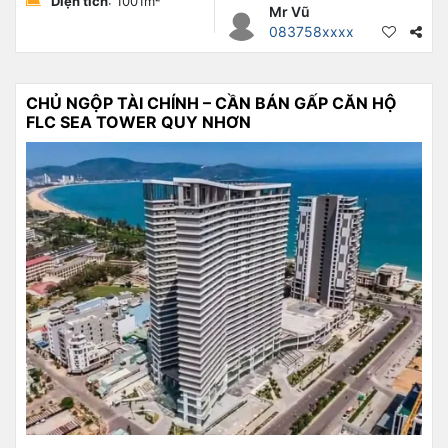
Diện tích
: 1001m²
Mr Vũ
083758xxxx
CHỦ NGỘP TÀI CHÍNH – CẦN BÁN GẤP CĂN HỘ
FLC SEA TOWER QUY NHƠN