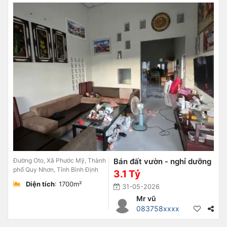
Đường Oto, Xã Phước Mỹ, Thành
Bán đất vườn - nghỉ dưỡng
phố Quy Nhơn, Tỉnh Bình Định
3.1 Tỷ
Diện tích
: 1700m²
31-05-2026
Mr vũ
083758xxxx