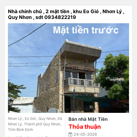
Nhà chính chủ , 2 mặt tiền , khu Eo Gió , Nhơn Lý ,
Quy Nhơn , sdt 0934822219
Nhơn Lý , Eo Gió , Quy Nhơn, Xã
Bán nhà Mặt Tiền
Nhơn Lý, Thành phố Quy Nhơn,
Thỏa thuận
Tỉnh Bình Định
24-05-2026