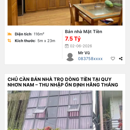
Bán nhà Mặt Tiền
Diện tích
: 116m²
7.5 Tỷ
Kích thước
: 5m x 23m
02-06-2026
Mr Vũ
083758xxxx
CHỦ CẦN BÁN NHÀ TRỌ DÒNG TIỀN TẠI QUY
NHƠN NAM – THU NHẬP ỔN ĐỊNH HẰNG THÁNG