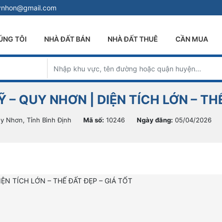
uynhon@gmail.com
ÚNG TÔI
NHÀ ĐẤT BÁN
NHÀ ĐẤT THUÊ
CẦN MUA
 QUY NHƠN | DIỆN TÍCH LỚN – THẾ
 Nhơn, Tỉnh Bình Định
Mã số:
10246
Ngày đăng:
05/04/2026