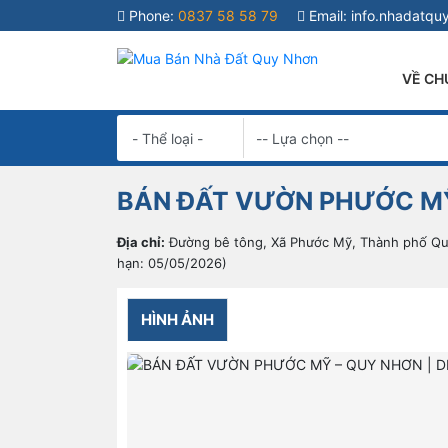
Phone:
0837 58 58 79
Email:
info.nhadatq
VỀ CH
BÁN ĐẤT VƯỜN PHƯỚC MỸ –
Địa chỉ:
Đường bê tông, Xã Phước Mỹ, Thành phố Quy
hạn: 05/05/2026)
HÌNH ẢNH