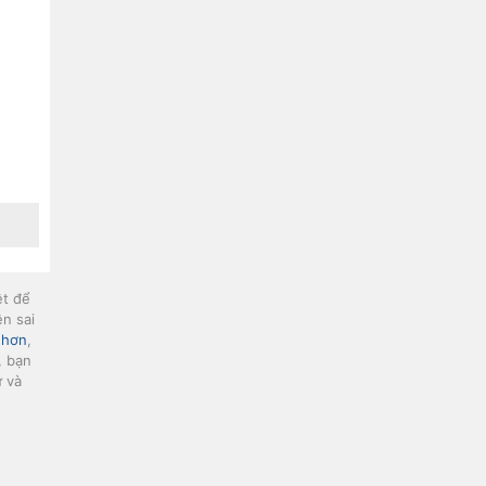
ệt để
n sai
Nhơn
,
, bạn
ư và