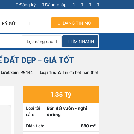
Đăng ký
Đăng nhập
ĐĂNG TIN MỚI
KÝ GỬI
TÌM NHANH
Lọc nâng cao
 ĐẤT ĐẸP – GIÁ TỐT
Lượt xem:
👁 144
Loại Tin:
⚠ Tin đã hết hạn (hết
1.35 Tỷ
Loại tài
Bán đất vườn - nghỉ
sản:
dưỡng
Diện tích:
880 m²