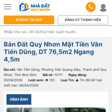
ĐĂNG TIN MỚI
ĐĂNG KÝ THÀNH VIÊN
Bán Đất Quy Nhơn Mặt Tiền Văn
Tiến Dũng, DT 76,5m2 Ngang
4,5m
Địa chỉ:
Văn Tiến Dũng, Phường Trần Quang Diệu, Thành phố Quy
Nhơn, Tỉnh Bình Định
Mã số:
10171
Ngày đăng:
05/04/2026
Lượt xem:
👁 155
Loại Tin:
⚠ Tin đã hết hạn
(hết hạn: 08/04/2026)
HÌNH ẢNH