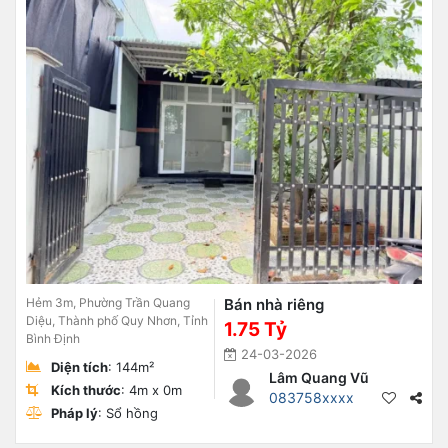
Hẻm 3m, Phường Trần Quang
Bán nhà riêng
Diệu, Thành phố Quy Nhơn, Tỉnh
1.75 Tỷ
Bình Định
24-03-2026
Diện tích
: 144m²
Lâm Quang Vũ
Kích thước
: 4m x 0m
083758xxxx
Pháp lý
: Sổ hồng