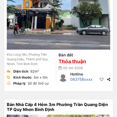
Khu Long Vân, Phường Trần
Bán đất
Quang Diệu, Thành phố Quy
Thỏa thuận
Nhơn, Tỉnh Bình Định
05-04-2026
Diện tích
: 92m²
Hotline
Kích thước
: 5m x 0m
083758xxxx
Pháp lý
: Sổ đỏ thổ cư
Bán Nhà Cấp 4 Hẻm 3m Phường Trần Quang Diện
TP Quy Nhơn Bình Định