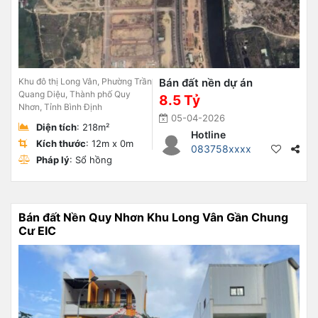
Khu đô thị Long Vân, Phường Trần
Bán đất nền dự án
Quang Diệu, Thành phố Quy
8.5 Tỷ
Nhơn, Tỉnh Bình Định
05-04-2026
Diện tích
: 218m²
Hotline
Kích thước
: 12m x 0m
083758xxxx
Pháp lý
: Sổ hồng
Bán đất Nền Quy Nhơn Khu Long Vân Gần Chung
Cư EIC