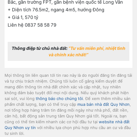
Bắc, gần trường FPT, gần bệnh viện quốc tế Long Vân
+ Diện tích 76.5m2, ngang 4m5, hướng Đông
+ Giá 1, 570 tỷ
Liên hệ 0837 58 58 79
Thông điệp từ chủ nhà đất:
“Tư vấn miễn phí, nhiệt tình
và chính xác nhất!”
Mọi thông tin liên quan tới tin rao này là do người đăng tin đăng tải
và tự chịu trách nhiệm. Chúng tôi luôn cố gắng kiểm duyệt để
mang đến thông tin nhà đất chính xác và cập nhật, tuy nhiên
không đảm bảo tuyệt đối mọi nội dung. Nếu quý khách phát hiện
sai sót, vui lòng
thông báo cho chúng tôi
. Để xem thêm nhiều sản
phẩm chất lượng, bạn có thể truy cập
mua bán nhà đất Quy Nhơn
,
nơi tổng hợp hàng trăm tin đăng mỗi ngày như nhà phố, đất nền,
căn hộ, bất động sản trung tâm Quy Nhơn giá tốt. Ngoài ra, bạn
cũng có thể tìm kiếm nhanh các cơ hội đầu tư tại
website nhà đất
Quy Nhơn uy tín
với nhiều lựa chọn phù hợp nhu cầu an cư và đầu
tư sinh lời.