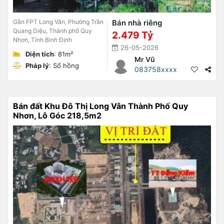
Gần FPT Long Vân, Phường Trần
Bán nhà riêng
Quang Diệu, Thành phố Quy
2.479 Tỷ
Nhơn, Tỉnh Bình Định
26-05-2026
Diện tích
: 81m²
Mr Vũ
Pháp lý
: Sổ hồng
083758xxxx
Bán đất Khu Đô Thị Long Vân Thành Phố Quy
Nhơn, Lô Góc 218,5m2