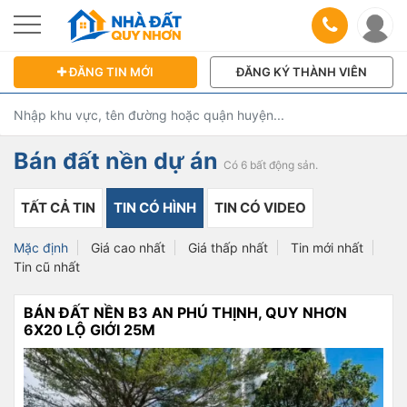
ĐĂNG TIN MỚI
ĐĂNG KÝ THÀNH VIÊN
Bán đất nền dự án
Có 6 bất động sản.
TẤT CẢ TIN
TIN CÓ HÌNH
TIN CÓ VIDEO
Mặc định
Giá cao nhất
Giá thấp nhất
Tin mới nhất
Tin cũ nhất
BÁN ĐẤT NỀN B3 AN PHÚ THỊNH, QUY NHƠN
6X20 LỘ GIỚI 25M