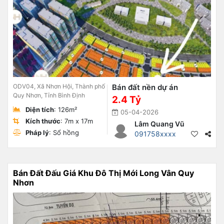
ODV04, Xã Nhơn Hội, Thành phố
Bán đất nền dự án
Quy Nhơn, Tỉnh Bình Định
2.4 Tỷ
Diện tích
: 126m²
05-04-2026
Kích thước
: 7m x 17m
Lâm Quang Vũ
Pháp lý
: Sổ hồng
091758xxxx
Bán Đất Đấu Giá Khu Đô Thị Mới Long Vân Quy
Nhơn