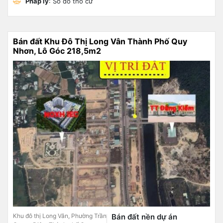
Pháp lý
: Sổ đỏ thổ cư
Bán đất Khu Đô Thị Long Vân Thành Phố Quy
Nhơn, Lô Góc 218,5m2
Khu đô thị Long Vân, Phường Trần
Bán đất nền dự án