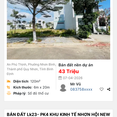
An Phú Thịnh, Phường Nhơn Bình,
Bán đất nền dự án
Thành phố Quy Nhơn, Tỉnh Bình
43 Triệu
Định
07-04-2026
Diện tích
: 120m²
Mr Vũ
Kích thước
: 6m x 20m
083758xxxx
Pháp lý
: Sổ đỏ thổ cư
BÁN ĐẤT Lk23- PK4 KHU KINH TẾ NHƠN HỘI NEW