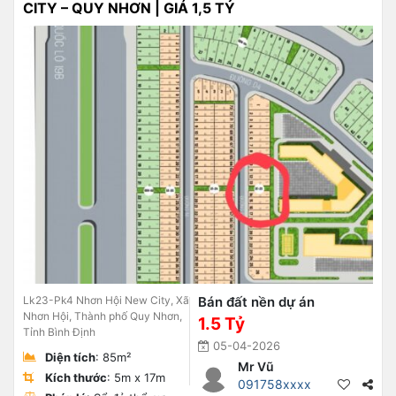
CITY – QUY NHƠN | GIÁ 1,5 TỶ
Lk23-Pk4 Nhơn Hội New City, Xã
Bán đất nền dự án
Nhơn Hội, Thành phố Quy Nhơn,
1.5 Tỷ
Tỉnh Bình Định
05-04-2026
Diện tích
: 85m²
Mr Vũ
Kích thước
: 5m x 17m
091758xxxx