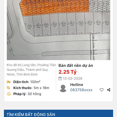
Khu đô thị Long Vân, Phường Trần
Bán đất nền dự án
Quang Diệu, Thành phố Quy
2.25 Tỷ
Nhơn, Tỉnh Bình Định
13-03-2026
Diện tích
: 100m²
Hotline
Kích thước
: 5m x 18m
083758xxxx
Pháp lý
: Sổ hồng
TÌM KIẾM BẤT ĐỘNG SẢN