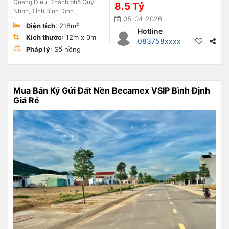
Quang Diệu, Thành phố Quy
8.5 Tỷ
Nhơn, Tỉnh Bình Định
05-04-2026
Diện tích
: 218m²
Hotline
Kích thước
: 12m x 0m
083758xxxx
Pháp lý
: Sổ hồng
Mua Bán Ký Gửi Đất Nền Becamex VSIP Bình Định
Giá Rẻ