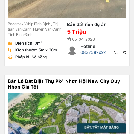
Becamex Vship Bình Định , Thị
Bán đất nền dự án
trấn Vân Canh, Huyện Vân Canh,
5 Triệu
Tỉnh Bình Định
05-04-2026
Diện tích
: 0m²
Hotline
Kích thước
: 5m x 30m
083758xxxx
Pháp lý
: Sổ hồng
Bán Lô Đất Biệt Thự Pk4 Nhơn Hội New City Quy
Nhơn Giá Tốt