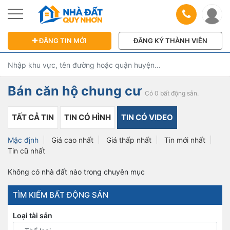
ĐĂNG TIN MỚI
ĐĂNG KÝ THÀNH VIÊN
Bán căn hộ chung cư
Có 0 bất động sản.
TẤT CẢ TIN
TIN CÓ HÌNH
TIN CÓ VIDEO
Mặc định
Giá cao nhất
Giá thấp nhất
Tin mới nhất
Tin cũ nhất
Không có nhà đất nào trong chuyên mục
TÌM KIẾM BẤT ĐỘNG SẢN
Loại tài sản