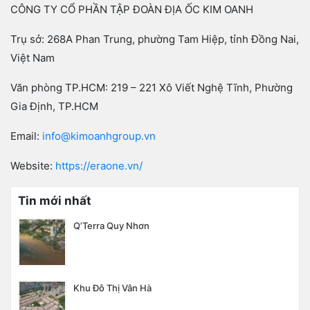
CÔNG TY CỔ PHẦN TẬP ĐOÀN ĐỊA ỐC KIM OANH
Trụ sở: 268A Phan Trung, phường Tam Hiệp, tỉnh Đồng Nai,
Việt Nam
Văn phòng TP.HCM: 219 – 221 Xô Viết Nghệ Tĩnh, Phường
Gia Định, TP.HCM
Email:
info@kimoanhgroup.vn
Website:
https://eraone.vn/
Tin mới nhất
Q’Terra Quy Nhơn
Khu Đô Thị Vân Hà