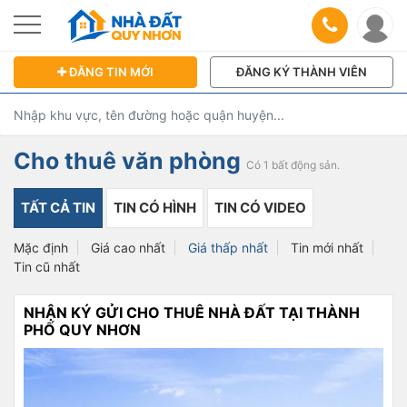
ĐĂNG TIN MỚI
ĐĂNG KÝ THÀNH VIÊN
Cho thuê văn phòng
Có 1 bất động sản.
TẤT CẢ TIN
TIN CÓ HÌNH
TIN CÓ VIDEO
Mặc định
Giá cao nhất
Giá thấp nhất
Tin mới nhất
Tin cũ nhất
NHẬN KÝ GỬI CHO THUÊ NHÀ ĐẤT TẠI THÀNH
PHỐ QUY NHƠN