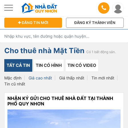
ĐĂNG TIN MỚI
ĐĂNG KÝ THÀNH VIÊN
Cho thuê nhà Mặt Tiền
Có 1 bất động sản.
TẤT CẢ TIN
TIN CÓ HÌNH
TIN CÓ VIDEO
Mặc định
Giá cao nhất
Giá thấp nhất
Tin mới nhất
Tin cũ nhất
NHẬN KÝ GỬI CHO THUÊ NHÀ ĐẤT TẠI THÀNH
PHỐ QUY NHƠN