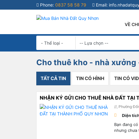
Phone:
0837 58 58 79
Email:
info.nhadatq
VỀ CH
Cho thuê kho - nhà xưởng 
TẤT CẢ TIN
TIN CÓ HÌNH
TIN CÓ VI
NHẬN KÝ GỬI CHO THUÊ NHÀ ĐẤT TẠI
//, Phường Đố
Diện tíc
Bạn đang có
nhưng chưa 