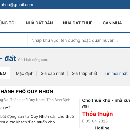
uynhon@gmail.com
ÚNG TÔI
NHÀ ĐẤT BÁN
NHÀ ĐẤT THUÊ
CẦN MUA
- đất
Có 1 bất động sản.
DEO
Mặc định
Giá cao nhất
Giá thấp nhất
Tin mới nhất
 THÀNH PHỐ QUY NHƠN
ng Đa, Thành phố Quy Nhơn, Tỉnh Bình Định
Cho thuê kho - nhà xư
đất
h
: 0m²
Thỏa thuận
 bất động sản tại Quy Nhơn cần cho thuê
05-04-2026
tìm được khách?Bạn muốn cho...
Hotline