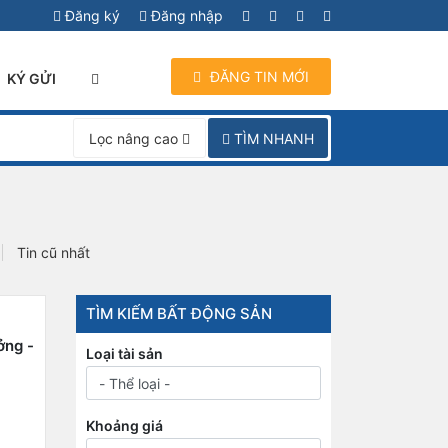
Đăng ký
Đăng nhập
ĐĂNG TIN MỚI
KÝ GỬI
TÌM NHANH
Lọc nâng cao
Tin cũ nhất
TÌM KIẾM BẤT ĐỘNG SẢN
ởng -
Loại tài sản
Khoảng giá