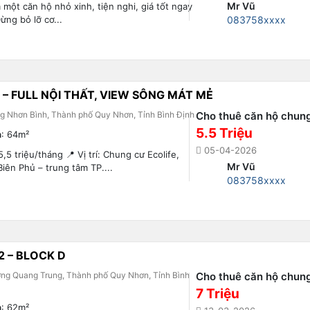
Mr Vũ
 một căn hộ nhỏ xinh, tiện nghi, giá tốt ngay
ừng bỏ lỡ cơ...
083758xxxx
– FULL NỘI THẤT, VIEW SÔNG MÁT MẺ
ng Nhơn Bình, Thành phố Quy Nhơn, Tỉnh Bình Định
Cho thuê căn hộ chun
5.5 Triệu
h
: 64m²
05-04-2026
5,5 triệu/tháng 📍 Vị trí: Chung cư Ecolife,
Mr Vũ
iên Phủ – trung tâm TP....
083758xxxx
 – BLOCK D
ng Quang Trung, Thành phố Quy Nhơn, Tỉnh Bình
Cho thuê căn hộ chun
7 Triệu
h
: 62m²