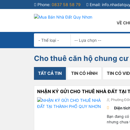
Phone:
0837 58 58 79
Email:
info.nhadatq
VỀ CH
Cho thuê căn hộ chung c
TẤT CẢ TIN
TIN CÓ HÌNH
TIN CÓ VI
NHẬN KÝ GỬI CHO THUÊ NHÀ ĐẤT TẠI
//, Phường Đố
Diện tíc
Bạn đang có
nhưng chưa 