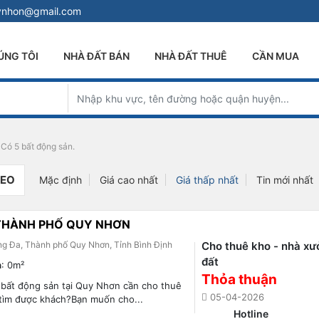
uynhon@gmail.com
ÚNG TÔI
NHÀ ĐẤT BÁN
NHÀ ĐẤT THUÊ
CẦN MUA
ư
Có 5 bất động sản.
DEO
Mặc định
Giá cao nhất
Giá thấp nhất
Tin mới nhất
 THÀNH PHỐ QUY NHƠN
ng Đa, Thành phố Quy Nhơn, Tỉnh Bình Định
Cho thuê kho - nhà xư
đất
h
: 0m²
Thỏa thuận
 bất động sản tại Quy Nhơn cần cho thuê
05-04-2026
tìm được khách?Bạn muốn cho...
Hotline