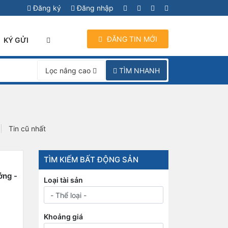
Đăng ký
Đăng nhập
ĐĂNG TIN MỚI
KÝ GỬI
TÌM NHANH
Lọc nâng cao
Tin cũ nhất
TÌM KIẾM BẤT ĐỘNG SẢN
ởng -
Loại tài sản
Khoảng giá