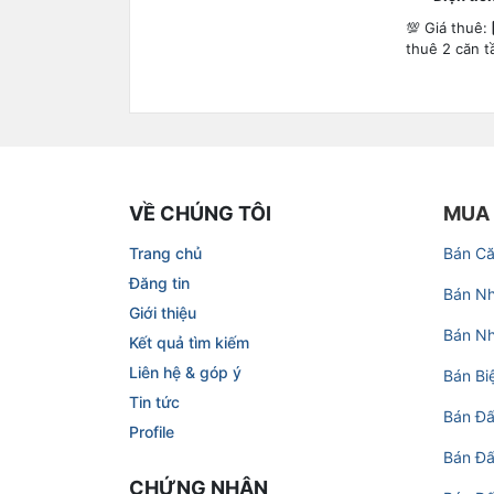
💯 Giá thuê:
thuê 2 căn tầ
VỀ CHÚNG TÔI
MUA
Trang chủ
Bán C
Đăng tin
Bán Nh
Giới thiệu
Bán Nh
Kết quả tìm kiếm
Liên hệ & góp ý
Bán Bi
Tin tức
Bán Đấ
Profile
Bán Đấ
CHỨNG NHẬN