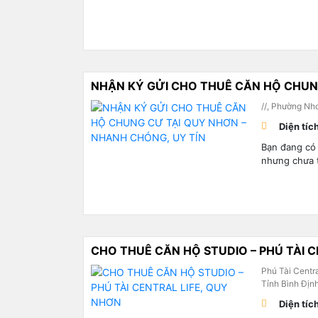
NHẬN KÝ GỬI CHO THUÊ CĂN HỘ CHUN
//, Phường Nh
Diện tíc
Bạn đang có
nhưng chưa t
CHO THUÊ CĂN HỘ STUDIO – PHÚ TÀI C
Phú Tài Centr
Tỉnh Bình Địn
Diện tíc