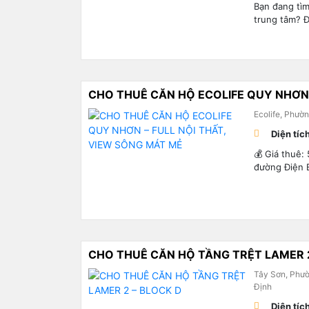
Bạn đang tìm
trung tâm? Đ
CHO THUÊ CĂN HỘ ECOLIFE QUY NHƠN 
Ecolife, Phườ
Diện tíc
💰 Giá thuê: 
đường Điện B
CHO THUÊ CĂN HỘ TẦNG TRỆT LAMER 2
Tây Sơn, Phườ
Định
Diện tíc