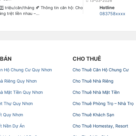
13-03-2026
Hotline
 7️⃣ triệu/căn/tháng 🍂 Thông tin căn hộ: Cho
ng trệt liền nhau –...
083758xxxx
 BÁN
CHO THUÊ
ăn Hộ Chung Cư Quy Nhơn
Cho Thuê Căn Hộ Chung Cư
à Riêng Quy Nhơn
Cho Thuê Nhà Riêng
à Mặt Tiền Quy Nhơn
Cho Thuê Nhà Mặt Tiền
ệt Thự Quy Nhơn
Cho Thuê Phòng Trọ – Nhà Trọ
t Quy Nhơn
Cho Thuê Khách Sạn
t Nền Dự Án
Cho Thuê Homestay, Resort