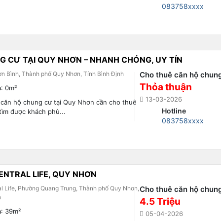
083758xxxx
G CƯ TẠI QUY NHƠN – NHANH CHÓNG, UY TÍN
ơn Bình, Thành phố Quy Nhơn, Tỉnh Bình Định
Cho thuê căn hộ chun
Thỏa thuận
h
: 0m²
13-03-2026
 căn hộ chung cư tại Quy Nhơn cần cho thuê
Hotline
ìm được khách phù...
083758xxxx
ENTRAL LIFE, QUY NHƠN
al Life, Phường Quang Trung, Thành phố Quy Nhơn,
Cho thuê căn hộ chun
h
4.5 Triệu
h
: 39m²
05-04-2026