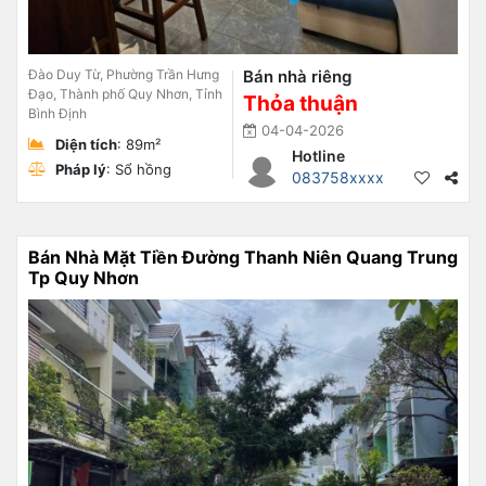
Đào Duy Từ, Phường Trần Hưng
Bán nhà riêng
Đạo, Thành phố Quy Nhơn, Tỉnh
Thỏa thuận
Bình Định
04-04-2026
Diện tích
: 89m²
Hotline
Pháp lý
: Sổ hồng
083758xxxx
Bán Nhà Mặt Tiền Đường Thanh Niên Quang Trung
Tp Quy Nhơn