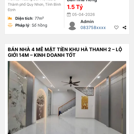
Thành phố Quy Nhơn, Tỉnh Bình
1.5 Tỷ
Định
05-04-2026
Diện tích
: 77m²
Admin
Pháp lý
: Sổ hồng
083758xxxx
BÁN NHÀ 4 MÊ MẶT TIỀN KHU HÀ THANH 2 – LỘ
GIỚI 14M – KINH DOANH TỐT