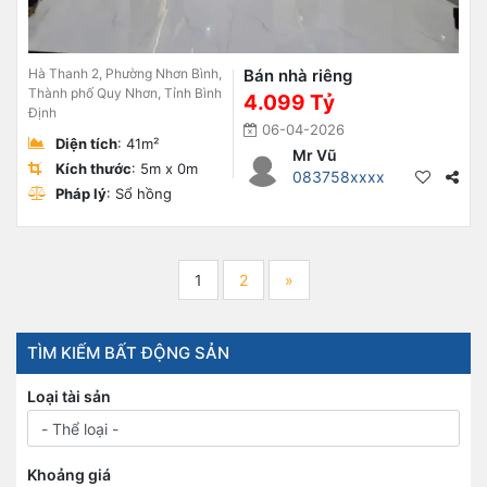
Hà Thanh 2, Phường Nhơn Bình,
Bán nhà riêng
Thành phố Quy Nhơn, Tỉnh Bình
4.099 Tỷ
Định
06-04-2026
Diện tích
: 41m²
Mr Vũ
Kích thước
: 5m x 0m
083758xxxx
Pháp lý
: Sổ hồng
1
2
»
TÌM KIẾM BẤT ĐỘNG SẢN
Loại tài sản
Khoảng giá