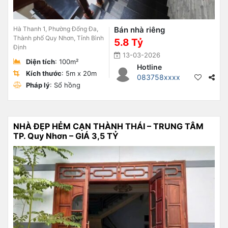
Hà Thanh 1, Phường Đống Đa,
Bán nhà riêng
Thành phố Quy Nhơn, Tỉnh Bình
5.8 Tỷ
Định
13-03-2026
Diện tích
: 100m²
Hotline
Kích thước
: 5m x 20m
083758xxxx
Pháp lý
: Sổ hồng
NHÀ ĐẸP HẺM CẠN THÀNH THÁI – TRUNG TÂM
TP. Quy Nhơn – GIÁ 3,5 TỶ