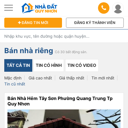
ĐĂNG TIN MỚI
ĐĂNG KÝ THÀNH VIÊN
Bán nhà riêng
Có 30 bất động sản.
TẤT CẢ TIN
TIN CÓ HÌNH
TIN CÓ VIDEO
Mặc định
Giá cao nhất
Giá thấp nhất
Tin mới nhất
Tin cũ nhất
Bán Nhà Hẻm Tây Sơn Phường Quang Trung Tp
Quy Nhơn