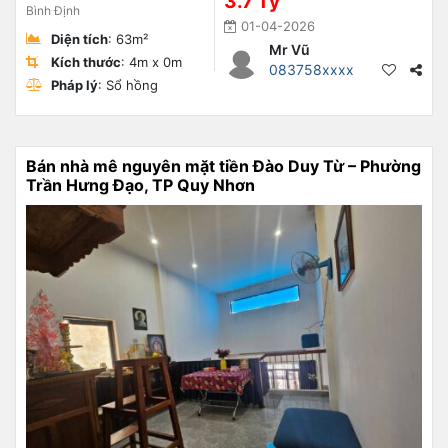
3.7 Tỷ
Bình Định
01-04-2026
Diện tích
: 63m²
Mr Vũ
Kích thước
: 4m x 0m
083758xxxx
Pháp lý
: Sổ hồng
Bán nhà mê nguyên mặt tiền Đào Duy Từ – Phường
Trần Hưng Đạo, TP Quy Nhơn