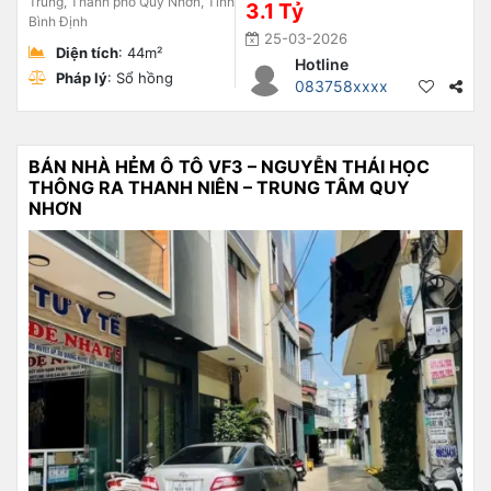
Trung, Thành phố Quy Nhơn, Tỉnh
3.1 Tỷ
Bình Định
25-03-2026
Diện tích
: 44m²
Hotline
Pháp lý
: Sổ hồng
083758xxxx
BÁN NHÀ HẺM Ô TÔ VF3 – NGUYỄN THÁI HỌC
THÔNG RA THANH NIÊN – TRUNG TÂM QUY
NHƠN