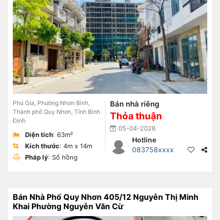
Phú Gia, Phường Nhơn Bình,
Bán nhà riêng
Thành phố Quy Nhơn, Tỉnh Bình
Thỏa thuận
Định
05-04-2026
Diện tích
: 63m²
Hotline
Kích thước
: 4m x 14m
083758xxxx
Pháp lý
: Sổ hồng
Bán Nhà Phố Quy Nhơn 405/12 Nguyễn Thị Minh
Khai Phường Nguyễn Văn Cừ