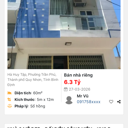
Hà Huy Tập, Phường Trần Phú,
Bán nhà riêng
Thành phố Quy Nhơn, Tỉnh Bình
6.3 Tỷ
Định
27-03-2026
Diện tích
: 60m²
Mr Vũ
Kích thước
: 5m x 12m
091758xxxx
Pháp lý
: Sổ hồng