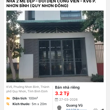
NHÀ 2 MÊ ĐẸP – ĐỐI DIỆN CÔNG VIÊN – KV6 P.
NHƠN BÌNH (QUY NHƠN ĐÔNG)
KV6, Phường Nhơn Bình, Thành
Bán nhà riêng
phố Quy Nhơn, Tỉnh Bình Định
3.2 Tỷ
Diện tích
: 100m²
27-03-2026
Kích thước
: 5m x 20m
Quang Vũ