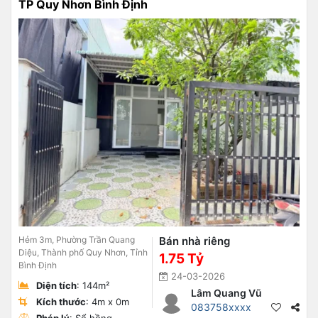
TP Quy Nhơn Bình Định
Hẻm 3m, Phường Trần Quang
Bán nhà riêng
Diệu, Thành phố Quy Nhơn, Tỉnh
1.75 Tỷ
Bình Định
24-03-2026
Diện tích
: 144m²
Lâm Quang Vũ
Kích thước
: 4m x 0m
083758xxxx
Pháp lý
: Sổ hồng