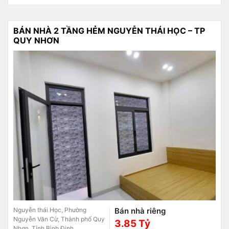
BÁN NHÀ 2 TẦNG HẺM NGUYỄN THÁI HỌC – TP
QUY NHƠN
Nguyễn thái Học, Phường
Bán nhà riêng
Nguyễn Văn Cừ, Thành phố Quy
3.85 Tỷ
Nhơn, Tỉnh Bình Định