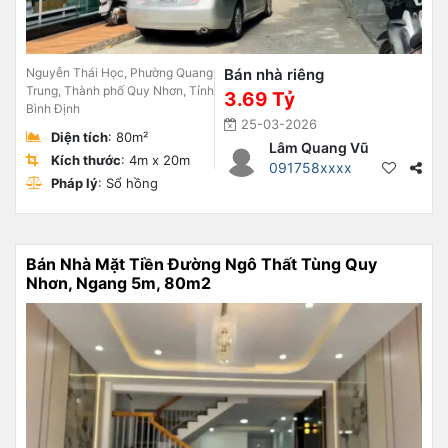
Nguyễn Thái Học, Phường Quang
Bán nhà riêng
Trung, Thành phố Quy Nhơn, Tỉnh
3.69 Tỷ
Bình Định
25-03-2026
Diện tích
: 80m²
Lâm Quang Vũ
Kích thước
: 4m x 20m
091758xxxx
Pháp lý
: Sổ hồng
Bán Nhà Mặt Tiền Đường Ngô Thất Tùng Quy
Nhơn, Ngang 5m, 80m2