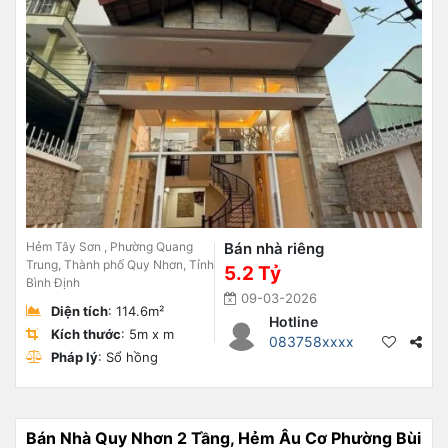
Hẻm Tây Sơn , Phường Quang
Bán nhà riêng
Trung, Thành phố Quy Nhơn, Tỉnh
5.2 Tỷ
Bình Định
09-03-2026
Diện tích
: 114.6m²
Hotline
Kích thước
: 5m x m
083758xxxx
Pháp lý
: Sổ hồng
Bán Nhà Quy Nhơn 2 Tầng, Hẻm Âu Cơ Phường Bùi