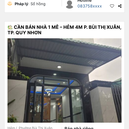
Hotline
Pháp lý
: Sổ hồng
083758xxxx
CẦN BÁN NHÀ 1 MÊ – HẺM 4M P. BÙI THỊ XUÂN,
TP. QUY NHƠN
Hẻm /, Phường Bùi Thị Xuân,
Bán nhà riêng