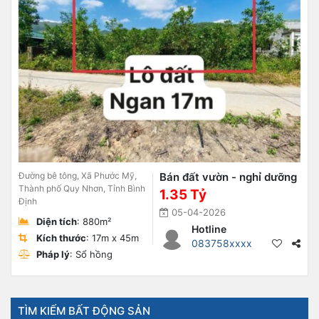
Đường bê tông, Xã Phước Mỹ,
Bán đất vườn - nghỉ dưỡng
Thành phố Quy Nhơn, Tỉnh Bình
1.35 Tỷ
Định
05-04-2026
Diện tích
: 880m²
Hotline
Kích thước
: 17m x 45m
083758xxxx
Pháp lý
: Sổ hồng
TÌM KIẾM BẤT ĐỘNG SẢN