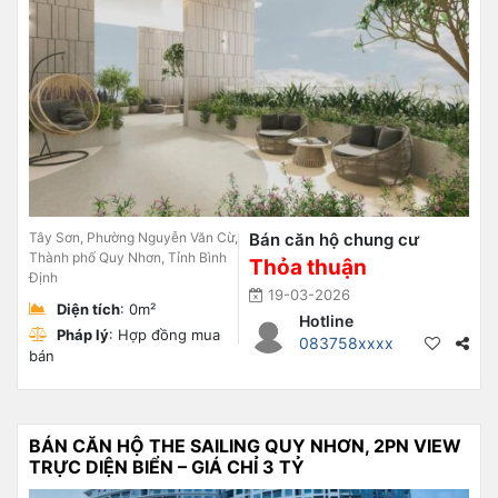
Tây Sơn, Phường Nguyễn Văn Cừ,
Bán căn hộ chung cư
Thành phố Quy Nhơn, Tỉnh Bình
Thỏa thuận
Định
19-03-2026
Diện tích
: 0m²
Hotline
Pháp lý
: Hợp đồng mua
083758xxxx
bán
BÁN CĂN HỘ THE SAILING QUY NHƠN, 2PN VIEW
TRỰC DIỆN BIỂN – GIÁ CHỈ 3 TỶ