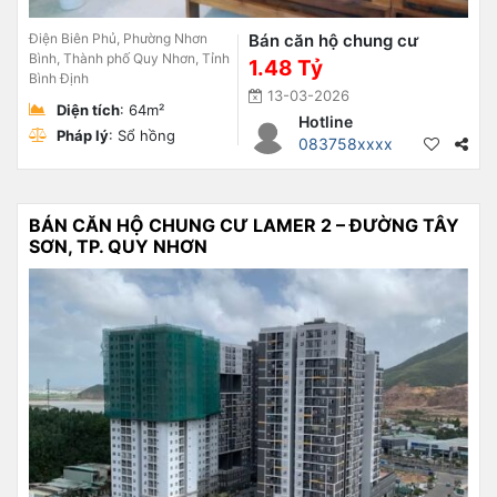
Điện Biên Phủ, Phường Nhơn
Bán căn hộ chung cư
Bình, Thành phố Quy Nhơn, Tỉnh
1.48 Tỷ
Bình Định
13-03-2026
Diện tích
: 64m²
Hotline
Pháp lý
: Sổ hồng
083758xxxx
BÁN CĂN HỘ CHUNG CƯ LAMER 2 – ĐƯỜNG TÂY
SƠN, TP. QUY NHƠN