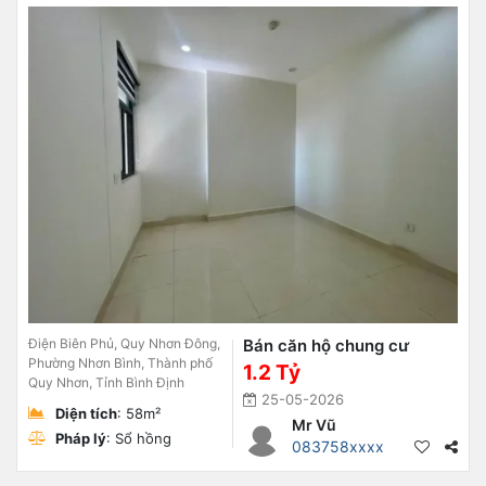
Điện Biên Phủ, Quy Nhơn Đông,
Bán căn hộ chung cư
Phường Nhơn Bình, Thành phố
1.2 Tỷ
Quy Nhơn, Tỉnh Bình Định
25-05-2026
Diện tích
: 58m²
Mr Vũ
Pháp lý
: Sổ hồng
083758xxxx