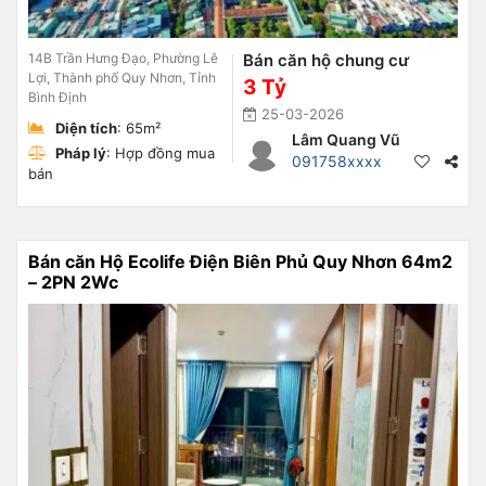
14B Trần Hưng Đạo, Phường Lê
Bán căn hộ chung cư
Lợi, Thành phố Quy Nhơn, Tỉnh
3 Tỷ
Bình Định
25-03-2026
Diện tích
: 65m²
Lâm Quang Vũ
Pháp lý
: Hợp đồng mua
091758xxxx
bán
Bán căn Hộ Ecolife Điện Biên Phủ Quy Nhơn 64m2
– 2PN 2Wc