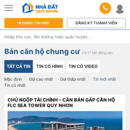
ĐĂNG TIN MỚI
ĐĂNG KÝ THÀNH VIÊN
Bán căn hộ chung cư
Có 17 bất động sản.
TẤT CẢ TIN
TIN CÓ HÌNH
TIN CÓ VIDEO
Mặc định
Giá cao nhất
Giá thấp nhất
Tin mới nhất
Tin cũ nhất
CHỦ NGỘP TÀI CHÍNH – CẦN BÁN GẤP CĂN HỘ
FLC SEA TOWER QUY NHƠN