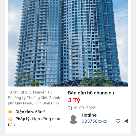
18 Khu QHDC, Nguyễn Tư,
Bán căn hộ chung cư
Phường Lý Thường Kiệt, Thành
3 Tỷ
phố Quy Nhơn, Tỉnh Bình Định
19-03-2026
Diện tích
: 66m²
Hotline
Pháp lý
: Hợp đồng mua
083758xxxx
bán