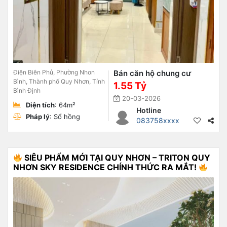
Điện Biên Phủ, Phường Nhơn
Bán căn hộ chung cư
Bình, Thành phố Quy Nhơn, Tỉnh
1.55 Tỷ
Bình Định
20-03-2026
Diện tích
: 64m²
Hotline
Pháp lý
: Sổ hồng
083758xxxx
SIÊU PHẨM MỚI TẠI QUY NHƠN – TRITON QUY
NHƠN SKY RESIDENCE CHÍNH THỨC RA MẮT!