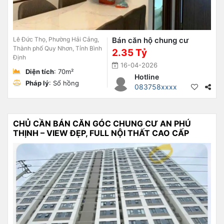
Lê Đức Thọ, Phường Hải Cảng,
Bán căn hộ chung cư
Thành phố Quy Nhơn, Tỉnh Bình
2.35 Tỷ
Định
16-04-2026
Diện tích
: 70m²
Hotline
Pháp lý
: Sổ hồng
083758xxxx
CHỦ CẦN BÁN CĂN GÓC CHUNG CƯ AN PHÚ
THỊNH – VIEW ĐẸP, FULL NỘI THẤT CAO CẤP