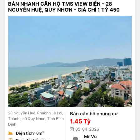
BÁN NHANH CĂN HỘ TMS VIEW BIỂN – 28
NGUYỄN HUỆ, QUY NHƠN – GIÁ CHỈ 1 TỶ 450
28 Nguyễn Huệ, Phường Lê Lợi,
Bán căn hộ chung cư
Thành phố Quy Nhơn, Tỉnh Bình
1.45 Tỷ
Định
05-04-2026
Diện tích
: 0m²
Mr Vũ