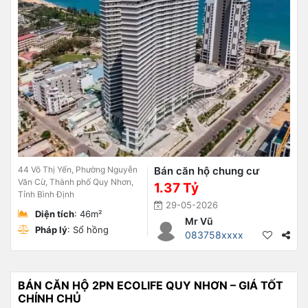
44 Võ Thị Yến, Phường Nguyễn
Bán căn hộ chung cư
Văn Cừ, Thành phố Quy Nhơn,
1.37 Tỷ
Tỉnh Bình Định
29-05-2026
Diện tích
: 46m²
Mr Vũ
Pháp lý
: Sổ hồng
083758xxxx
BÁN CĂN HỘ 2PN ECOLIFE QUY NHƠN – GIÁ TỐT
CHÍNH CHỦ