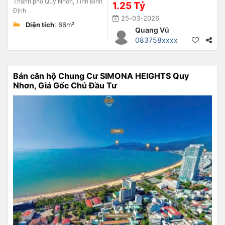
Thành phố Quy Nhơn, Tỉnh Bình
1.25 Tỷ
Định
25-03-2026
Diện tích
: 66m²
Quang Vũ
083758xxxx
Bán căn hộ Chung Cư SIMONA HEIGHTS Quy
Nhơn, Giá Gốc Chủ Đầu Tư