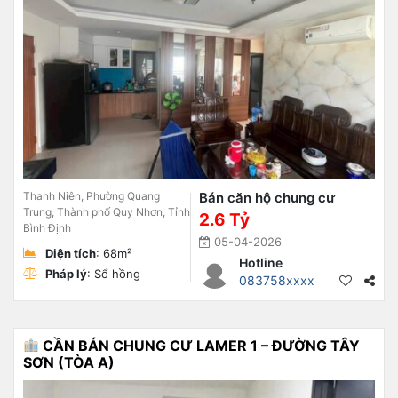
Thanh Niên, Phường Quang
Bán căn hộ chung cư
Trung, Thành phố Quy Nhơn, Tỉnh
2.6 Tỷ
Bình Định
05-04-2026
Diện tích
: 68m²
Hotline
Pháp lý
: Sổ hồng
083758xxxx
CẦN BÁN CHUNG CƯ LAMER 1 – ĐƯỜNG TÂY
SƠN (TÒA A)