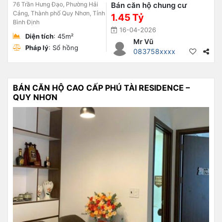
76 Trần Hưng Đạo, Phường Hải
Bán căn hộ chung cư
Cảng, Thành phố Quy Nhơn, Tỉnh
1.45 Tỷ
Bình Định
16-04-2026
Diện tích
: 45m²
Mr Vũ
Pháp lý
: Sổ hồng
083758xxxx
BÁN CĂN HỘ CAO CẤP PHÚ TÀI RESIDENCE –
QUY NHƠN