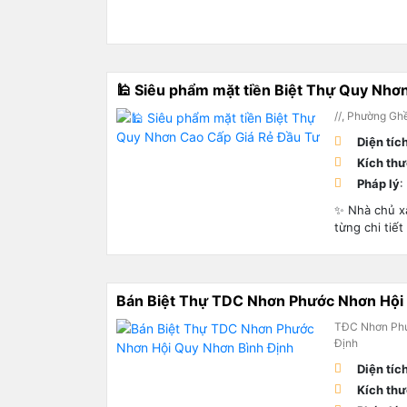
🕌 Siêu phẩm mặt tiền Biệt Thự Quy Nhơ
//, Phường Gh
Diện tíc
Kích th
Pháp lý
:
✨ Nhà chủ xâ
từng chi tiết
Bán Biệt Thự TDC Nhơn Phước Nhơn Hội
TĐC Nhơn Phư
Định
Diện tíc
Kích th