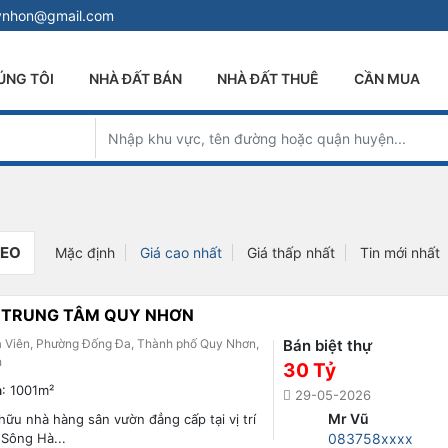
uynhon@gmail.com
ÚNG TÔI
NHÀ ĐẤT BÁN
NHÀ ĐẤT THUÊ
CẦN MUA
DEO
Mặc định
Giá cao nhất
Giá thấp nhất
Tin mới nhất
N, TRUNG TÂM QUY NHƠN
a Viên, Phường Đống Đa, Thành phố Quy Nhơn,
Bán biệt thự
h
30 Tỷ
h
: 1001m²
29-05-2026
Mr Vũ
hữu nhà hàng sân vườn đẳng cấp tại vị trí
Sông Hà...
083758xxxx