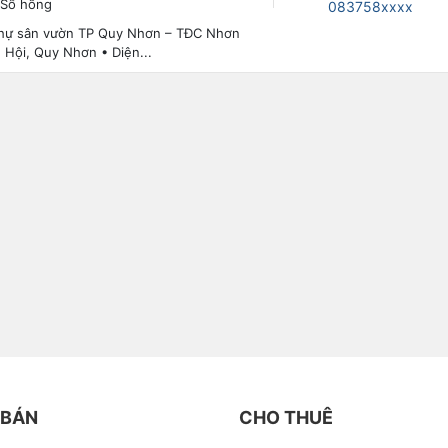
 Sổ hồng
083758xxxx
 thự sân vườn TP Quy Nhơn – TĐC Nhơn
Hội, Quy Nhơn • Diện...
 BÁN
CHO THUÊ