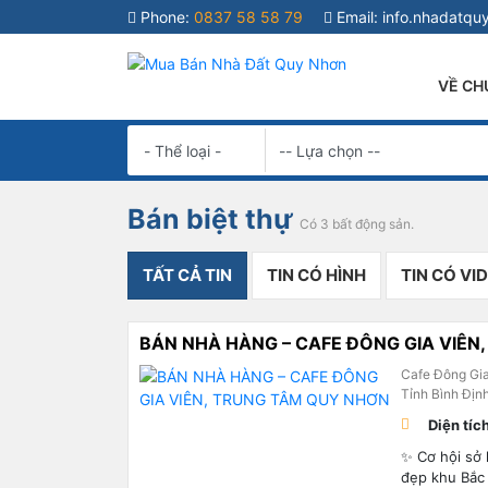
Phone:
0837 58 58 79
Email:
info.nhadatq
VỀ CH
Bán biệt thự
Có 3 bất động sản.
TẤT CẢ TIN
TIN CÓ HÌNH
TIN CÓ VI
BÁN NHÀ HÀNG – CAFE ĐÔNG GIA VIÊ
Cafe Đông Gi
Tỉnh Bình Địn
Diện tíc
✨ Cơ hội sở 
đẹp khu Bắc 