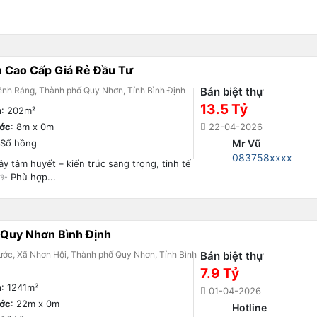
n Cao Cấp Giá Rẻ Đầu Tư
ềnh Ráng, Thành phố Quy Nhơn, Tỉnh Bình Định
Bán biệt thự
13.5 Tỷ
h
: 202m²
ước
: 8m x 0m
22-04-2026
 Sổ hồng
Mr Vũ
083758xxxx
y tâm huyết – kiến trúc sang trọng, tinh tế
 ✨ Phù hợp...
 Quy Nhơn Bình Định
ớc, Xã Nhơn Hội, Thành phố Quy Nhơn, Tỉnh Bình
Bán biệt thự
7.9 Tỷ
h
: 1241m²
01-04-2026
ước
: 22m x 0m
Hotline